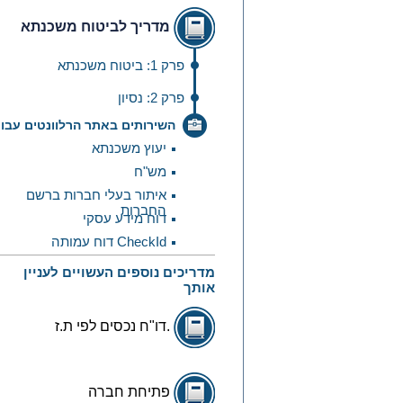
נְגִישׁוּת.
מדריך לביטוח משכנתא
פרק 1: ביטוח משכנתא
פרק 2: נסיון
השירותים באתר הרלוונטים עבו
יעוץ משכנתא
מש"ח
איתור בעלי חברות ברשם
החברות
דוח מידע עסקי
דוח עמותה CheckId
מדריכים נוספים העשויים לעניין
אותך
דו"ח נכסים לפי ת.ז.
פתיחת חברה