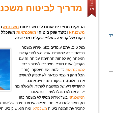
1
מדריך לביטוח משכנ
מ 1
הבנקים מחייבים אותנו לרכוש ביטוח
משכנתא
בע
משכנתא
וכיצד שוק ביטוחי
משכנתאות
משוכלל י
רך
דקות של קריאה - אלפי שקלים מדי שנה.
מזל טוב. אתם עומדים בפני אירוע משמח:
רכישת דירה למגורים. אבל רגע לפני קבלת
המפתח (או לפחות החתימה על החוזה עם
הקבלן) אתם בוודאי תצטרכו לעבור בבנק
למשכנתאות
כדי לממן את העסקה (אחרי
הכל ההון העצמי כנראה לא יספיק להגשים
את החלום). הביקור הזה יחייב אתכם
להקדיש רגע של מחשבה לעתיד, ולשאלה מה
יקרה אם לא תוכלו לעמוד בתשלום
המשכנתא
בשל אירוע ממש לא משמח כגון
נזק חמור למבנה או חס וחלילה אירוע פטירה של אחד מב
להכיר את המונח ביטוח
משכנתא
ומה הוא שוק ביטוחי