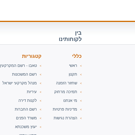
בין
לקוחותינו
כללי
קטגוריות
ראשי
טאבו - רשם המקרקעין
<
<
תקנון
רשם המשכונות
<
<
שחזור הזמנה
מנהל מקרקעי ישראל
<
<
תמיכה מרחוק
עיריות
<
<
מי אנחנו
לקנות דירה
<
<
מדיניות פרטיות
רשם החברות
<
<
הצהרת נגישות
משרד הפנים
<
<
יעוץ משכנתא
<