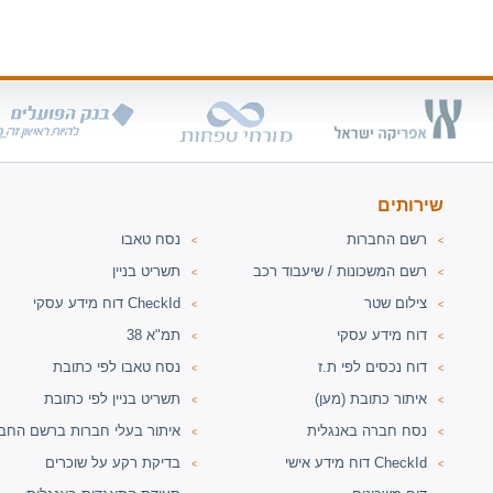
שירותים
רשם החברות
נסח טאבו
<
<
רשם המשכונות / שיעבוד רכב
תשריט בניין
<
<
צילום שטר
דוח מידע עסקי CheckId
<
<
דוח מידע עסקי
תמ"א 38
<
<
דוח נכסים לפי ת.ז
נסח טאבו לפי כתובת
<
<
איתור כתובת (מען)
תשריט בניין לפי כתובת
<
<
נסח חברה באנגלית
איתור בעלי חברות ברשם החב
<
<
דוח מידע אישי CheckId
בדיקת רקע על שוכרים
<
<