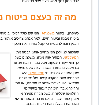
לכם המון כסף ממש בעוד שתי פסקאות.
מה זה בעצם ביטוח 
כעיקרון, ביטוח
משכנתא
הוא שם כולל לכיסוי ביטוחי ה
ביטוח מבנה וביטוח חיים. למה אנחנו צריכים אותו? ובכ
הבנק רוצה להבטיח כי יקבל בחזרה את הכסף
שהלווה לנו ולכן הוא מחייב אותנו לבטח את
המשכנתא
. המחיר אותו אנחנו משלמים בשל
כך הוא ייקור העסקה, אבל במידה רבה אנחנו
גם מקבלים בחזרה משהו: קצת שקט נפשי.
שכן המטרה של ביטוחי
משכנתאות
היא
להבטיח שגם במקרה קיצוני של נזק לנכס
שרכשנו כגון רעידת אדמה או שריפה, או חס
וחלילה אובדן היכולת לעמוד בתשלומי
ההלוואה שנלקחה, בשל מקרה פטירה או
אובדן כושר עבודה, אנו או בני משפחתנו לא
נאבד את הבעלות ואת הזכויות בנכס.