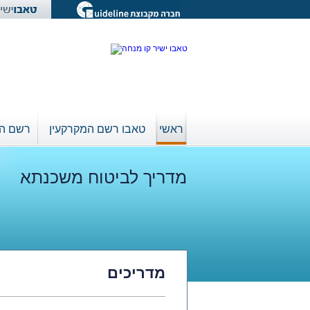
שִׂים
לֵב:
בְּאֲתָר
זֶה
מֻפְעֶלֶת
מַעֲרֶכֶת
נָגִישׁ
בִּקְלִיק
הַמְּסַיַּעַת
לִנְגִישׁוּת
ראשי
טאבו רשם המקרקעין
רשם ה
הָאֲתָר.
לְחַץ
Control-
F11
מדריך לביטוח משכנתא
לְהַתְאָמַת
הָאֲתָר
לְעִוְורִים
הַמִּשְׁתַּמְּשִׁים
בְּתוֹכְנַת
קוֹרֵא־מָסָךְ;
לְחַץ
Control-
מדריכים
F10
לִפְתִיחַת
תַּפְרִיט