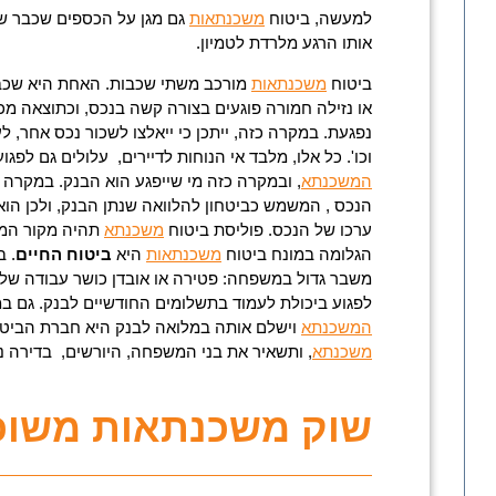
למעשה, ביטוח
משכנתאות
גם מגן על הכספים שכבר ש
אותו הרגע מלרדת לטמיון.
ביטוח
משכנתאות
מורכב משתי שכבות. האחת היא שכ
או נזילה חמורה פוגעים בצורה קשה בנכס, וכתוצאה מכ
נפגעת. במקרה כזה, ייתכן כי ייאלצו לשכור נכס אחר, לע
וכו'. כל אלו, מלבד אי הנוחות לדיירים, עלולים גם לפ
המשכנתא
, ובמקרה כזה מי שייפגע הוא הבנק. במקרה ש
הנכס , המשמש כביטחון להלוואה שנתן הבנק, ולכן ה
ערכו של הנכס. פוליסת ביטוח
משכנתא
תהיה מקור המי
הגלומה במונח ביטוח
משכנתאות
היא
ביטוח החיים
. ב
משבר גדול במשפחה: פטירה או אובדן כושר עבודה של
לפגוע ביכולת לעמוד בתשלומים החודשיים לבנק. גם ב
המשכנתא
וישלם אותה במלואה לבנק היא חברת הביטו
משכנתא
, ותשאיר את בני המשפחה, היורשים, בדירה נ
שוק משכנתאות משוכ