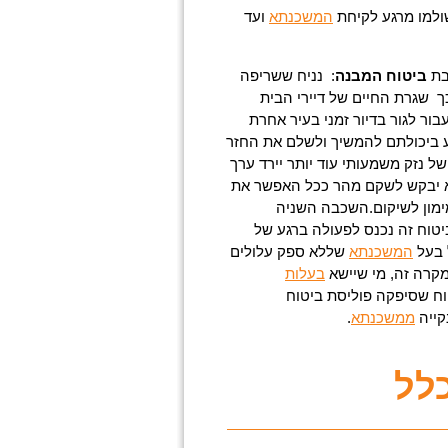
ולמו מרגע לקיחת
המשכנתא
ועד
בת
ביטוח המבנה
: נניח ששריפה
ך שגרת החיים של דיירי הבית
בור לגור בדיור זמני בעיר אחרת
גוע ביכולתם להמשיך ולשלם את החזר
ל נזק משמעותי עוד יותר יירד ערך
וא יבקש לשקם מהר ככל האפשר את
מון לשיקום.השכבה השניה
יטוח זה נכנס לפעולה ברגע של
 בעל
המשכנתא
שללא ספק עלולים
מקרה זה, מי שיישא
בעלות
ח שסיפקה פוליסת ביטוח
קייה
ממשכנתא
.
לל