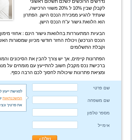
נדרשים הרוכשים לשלם תשלום ראשוני
לקבלן שבין 10% ל 20% משווי הרכישה,
שעתיד להגיע ממכירת הנכס הישן. הפתרון
הוא הלוואת גישור ע"ח הנכס הישן.
הבעיות המתעוררות בהלוואות גישור הינם : אחוזי מימו
הנכס הנרכש) ויכולת החזר חודשי מכיוון שמסגרות האש
וקבלת התשלומים
הפתרונות קיימים, אך יש צורך להבין את הסיכונים והמור
ברכישת נכס מקבלן חשוב להתייעץ עם מומחים על מנת
ומציאת פתרונות שיכולות לחסוך לכם הרבה כסף.
שם פרטי
לפגישת ייעוץ 
המשכנתאות
ש
שם משפחה
את פרטיך ונצי
מספר טלפון
אימייל