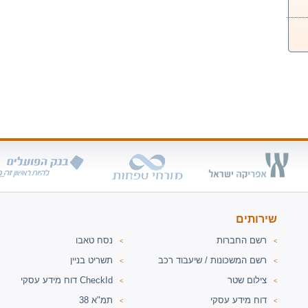
שירותים
רשם החברות
נסח טאבו
<
<
רשם המשכונות / שיעבוד רכב
תשריט בניין
<
<
צילום שטר
דוח מידע עסקי CheckId
<
<
דוח מידע עסקי
תמ"א 38
<
<