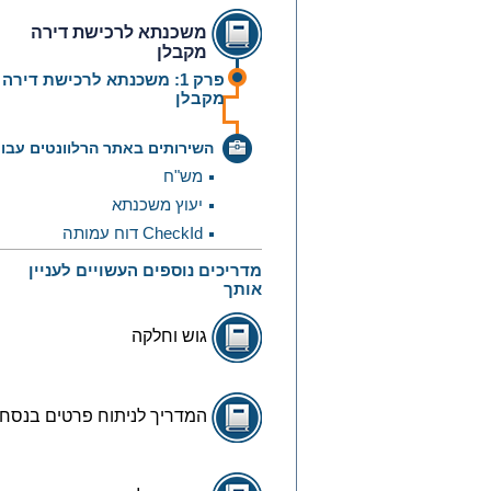
נְגִישׁוּת.
משכנתא לרכישת דירה
מקבלן
פרק 1: משכנתא לרכישת דירה
מקבלן
השירותים באתר הרלוונטים עבו
מש"ח
יעוץ משכנתא
דוח עמותה CheckId
מדריכים נוספים העשויים לעניין
אותך
גוש וחלקה
המדריך לניתוח פרטים בנסח