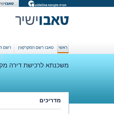
שִׂים
לֵב:
בְּאֲתָר
זֶה
מֻפְעֶלֶת
מַעֲרֶכֶת
נָגִישׁ
בִּקְלִיק
הַמְּסַיַּעַת
לִנְגִישׁוּת
ראשי
טאבו רשם המקרקעין
רשם ה
הָאֲתָר.
לְחַץ
Control-
F11
משכנתא לרכישת דירה מקב
לְהַתְאָמַת
הָאֲתָר
לְעִוְורִים
הַמִּשְׁתַּמְּשִׁים
בְּתוֹכְנַת
קוֹרֵא־מָסָךְ;
לְחַץ
Control-
מדריכים
F10
לִפְתִיחַת
תַּפְרִיט