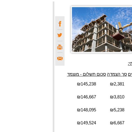
ם
סך הצמדה
סכום תשלום - מוצמד
₪145,238
₪2,381
₪146,667
₪3,810
₪148,095
₪5,238
₪149,524
₪6,667