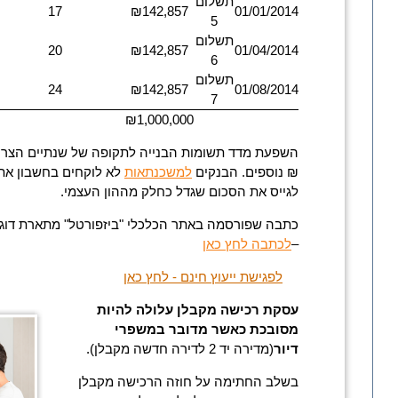
תשלום
17
₪142,857
01/01/2014
5
תשלום
20
₪142,857
01/04/2014
6
תשלום
24
₪142,857
01/08/2014
7
₪1,000,000
₪ נוספים. הבנקים
למשכנתאות
לא לוקחים בחשבון את 
לגייס את הסכום שגדל כחלק מההון העצמי.
כתבה שפורסמה באתר הכלכלי "ביזפורטל" מתארת דוג
–
לכתבה לחץ כאן
לפגישת ייעוץ חינם - לחץ כאן
עסקת רכישה מקבלן עלולה להיות
מסובכת כאשר מדובר במשפרי
דיור
(מדירה יד 2 לדירה חדשה מקבלן).
בשלב החתימה על חוזה הרכישה מקבלן